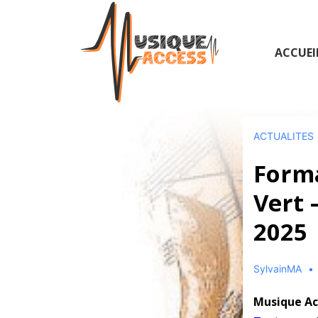
↓
passer
au
Main
ACCUEI
contenu
Navigatio
principal
ACTUALITES
Forma
Vert 
2025
SylvainMA
Musique Ac