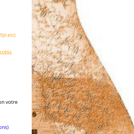
fpl etc)
ccess
on votre
ons)