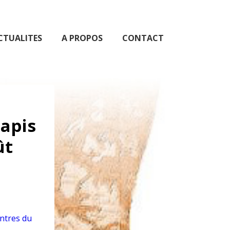
CTUALITES
A PROPOS
CONTACT
Tapis
ût
ntres du