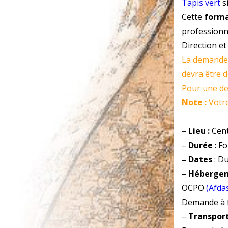
Tapis vert
s
Cette
forma
professionne
Direction et
La demande 
devra être d
Pour une de
Note :
Votre
– Lieu :
Cent
–
Durée
: F
– Dates
: D
–
Héberge
OCPO
(Afda
Demande à f
–
Transpor