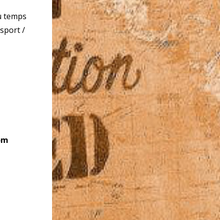
u temps
sport /
om