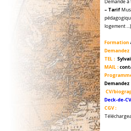
Demande à f
– Tarif
Musi
pédagogique
logement …
Formation
Demandez l
TEL :
Sylvai
MAIL :
cont
Programme 
Demandez l
CV/biograp
Deck-de-CV
CGV :
Téléchargea