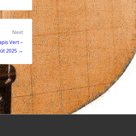
Next
pis Vert –
oût 2025 →