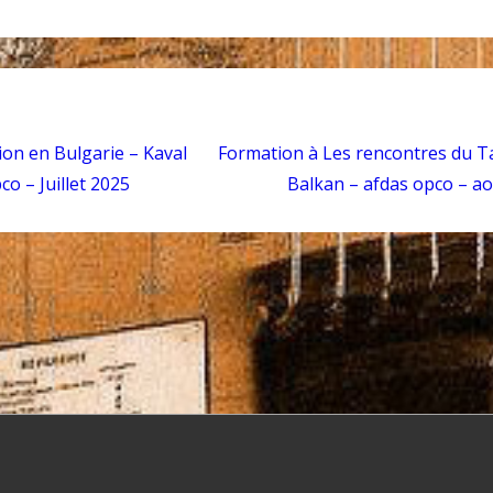
gation
on en Bulgarie – Kaval
Formation à Les rencontres du Ta
co – Juillet 2025
Balkan – afdas opco – a
cle